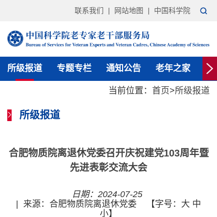
联系我们
|
网站地图
|
中国科学院
所级报道
专题专栏
通知公告
老年之家
政
当前位置：
首页
>
所级报道
所级报道
合肥物质院离退休党委召开庆祝建党103周年暨
先进表彰交流大会
日期：2024-07-25
|
来源：合肥物质院离退休党委
【字号：
大
中
小
】