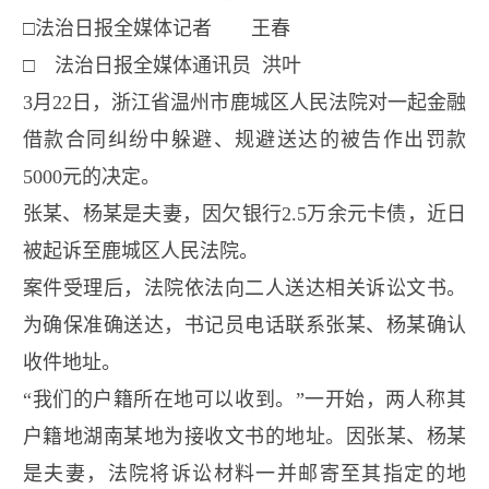
□
法治日报全媒体记者 王春
□ 法治日报全媒体通讯员 洪叶
3
月
22
日，浙江省温州市鹿城区人民法院对一起金融
借款合同纠纷中躲避、规避送达的被告作出罚款
5000
元的决定。
张某、杨某是夫妻，因欠银行
2.5
万余元卡债，近日
被起诉至鹿城区人民法院。
案件受理后，法院依法向二人送达相关诉讼文书。
为确保准确送达，书记员电话联系张某、杨某确认
收件地址。
“我们的户籍所在地可以收到。”一开始，两人称其
户籍地湖南某地为接收文书的地址。因张某、杨某
是夫妻，法院将诉讼材料一并邮寄至其指定的地