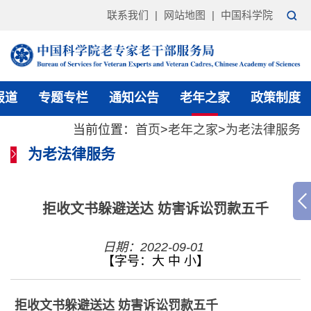
联系我们
|
网站地图
|
中国科学院
报道
专题专栏
通知公告
老年之家
政策制度
当前位置：
首页
>
老年之家
>
为老法律服务
为老法律服务
拒收文书躲避送达 妨害诉讼罚款五千
日期：2022-09-01
【字号：
大
中
小
】
拒收文书躲避送达 妨害诉讼罚款五千