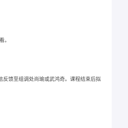
看。
信反馈至组调处尚瑜或武鸿奇。课程结束后拟