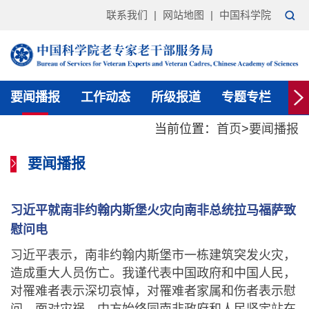
联系我们
|
网站地图
|
中国科学院
要闻播报
工作动态
所级报道
专题专栏
通
当前位置：
首页
>
要闻播报
要闻播报
习近平就南非约翰内斯堡火灾向南非总统拉马福萨致
慰问电
习近平表示，南非约翰内斯堡市一栋建筑突发火灾，
造成重大人员伤亡。我谨代表中国政府和中国人民，
对罹难者表示深切哀悼，对罹难者家属和伤者表示慰
问。面对灾祸，中方始终同南非政府和人民坚定站在