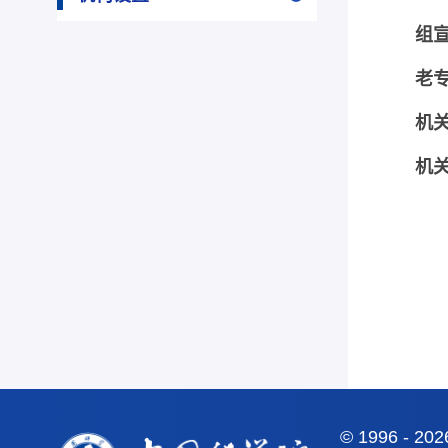
组
老
机
机
©
1996 -
20