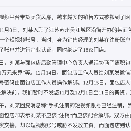
视频平台带货卖货风靡，越来越多的销售方式被搬到了网
1年11月8日，刘某入职了江苏苏州吴江城区沿街开办的某
一个短视频账号。当时，身为销售经理的刘某在注册账户
了账户并进行企业认证，同时绑定了18家门店。
11日，刘某与面包店后勤管理中心负责人通话协商了离职
1万元来算”等。12月14日，面包店工作人员给刘某发微
号密码由面包店工作人员操作解绑。12月15日，面包店
未解决前，我们暂时不发您11月及12月1日至11日的薪资
午，刘某回复消息称“手机注册的短视频账号已经注销，
面包店却表示刘某不应该“注销”而应该配合解绑。双方
资交接，却以短视频账号威胁不发放工资。而面包店则认