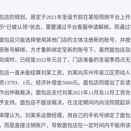
包店的规划，原定于2021年圣诞节前在某短视频平台上
示“已被认领”状态，需要通过平台客服申请解绑，而通
面包店只能选择使用其他门店的主体注册新的账号，并按
与原账号解绑，方才重新绑定至新的账号下。虽然面包店
完成时，已经是2022年元旦了，门店准备的圣诞季西点
包店一直未能结算刘某工资，刘某向苏州市吴江区劳动人
13793．1元、经济补偿金5000元。面包店则提出了反请求
作出仲裁裁决，面包店支付刘某2021年11月及12月工资合计
予支持。面包店不服该裁决，在法定期间内向法院提起诉
审理认为，刘某系运营经理，用自己的手机号绑定了面包
，而是直接注销账户，导致面包店在一定时间内不能用该