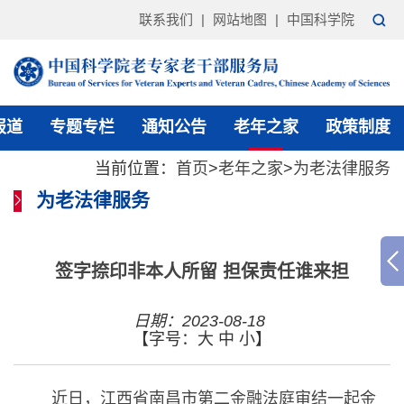
联系我们
|
网站地图
|
中国科学院
报道
专题专栏
通知公告
老年之家
政策制度
当前位置：
首页
>
老年之家
>
为老法律服务
为老法律服务
签字捺印非本人所留 担保责任谁来担
日期：2023-08-18
【字号：
大
中
小
】
近日，江西省南昌市第二金融法庭审结一起金