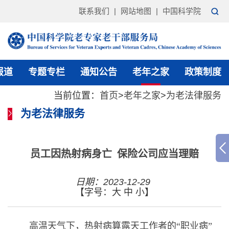
联系我们
|
网站地图
|
中国科学院
报道
专题专栏
通知公告
老年之家
政策制度
当前位置：
首页
>
老年之家
>
为老法律服务
为老法律服务
员工因热射病身亡 保险公司应当理赔
日期：2023-12-29
【字号：
大
中
小
】
高温天气下，热射病算露天工作者的“职业病”