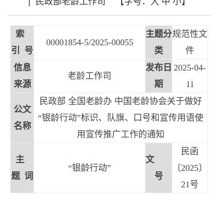
|
民政部老龄工作司
【字号：
大
中
小
】
索
主题分
规范性文
00001854-5/2025-00055
引 号
类
件
信息
发布日
2025-04-
老龄工作司
来源
期
11
民政部 全国老龄办 中国老龄协会关于做好
公文
“银龄行动”标识、队旗、口号和宣传用语使
名称
用宣传推广工作的通知
民函
主
文
“银龄行动”
〔2025〕
题 词
号
21号