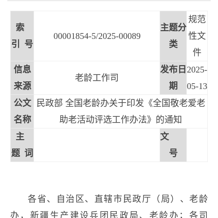
规范
索
主题分
00001854-5/2025-00089
性文
引 号
类
件
信息
发布日
2025-
老龄工作司
来源
期
05-13
公文
民政部 全国老龄办关于印发《全国敬老爱老
名称
助老活动评选工作办法》的通知
主
文
题 词
号
各省、自治区、直辖市民政厅（局）、老龄
办，新疆生产建设兵团民政局、老龄办；各司