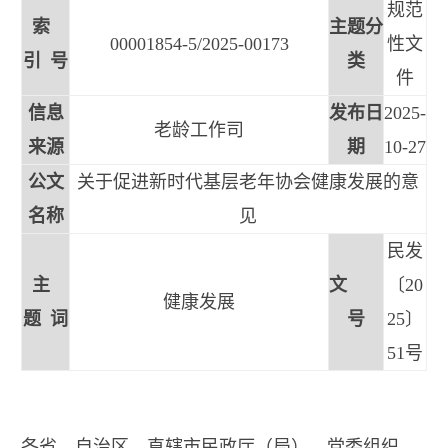
规范
索
主题分
00001854-5/2025-00173
性文
引 号
类
件
信息
发布日
2025-
老龄工作司
来源
期
10-27
公文
关于促进新时代基层老年协会健康发展的意
名称
见
民发
主
文
〔20
健康发展
题 词
号
25〕
51号
各省、自治区、直辖市民政厅（局）、党委组织