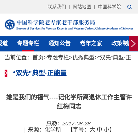
联系我们
|
网站地图
|
中国科学院
报道
专题专栏
通知公告
老年之家
政策制度
当前位置：
首页
>
专题专栏
>
优秀典型
>
“双先”典型·正
能量
“双先”典型·正能量
她是我们的福气----记化学所离退休工作主管许
红梅同志
日期：2017-08-28
|
来源：化学所
【字号：
大
中
小
】