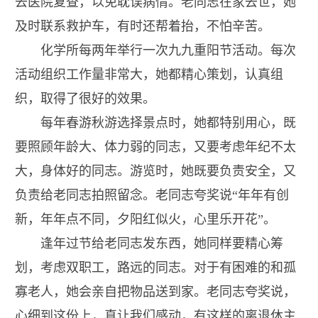
去医院复查，以免耽误病情。老同志在家去世，她
及时联系救护车，有时还帮着抬，不怕辛苦。
化学所每两年举行一次九九重阳节活动。每次
活动组织工作量非常大，她都精心策划，认真组
织，取得了很好的效果。
每年春游秋游选择景点时，她都特别用心，既
要照顾年龄大、体力弱的同志，又要考虑年纪不太
大，身体好的同志。游览时，她既要负责安全，又
负责给老同志拍照留念。老同志夸奖说“年年有创
新，年年点不同，夕阳红似火，心里乐开花”。
逢年过节给老同志发东西，她同样要精心筹
划，考虑双职工，路远的同志。对于有困难的和孤
寡老人，她会亲自把物品送到家。老同志夸奖说，
心细到这份上，真让我们感动，有这样的离退休主