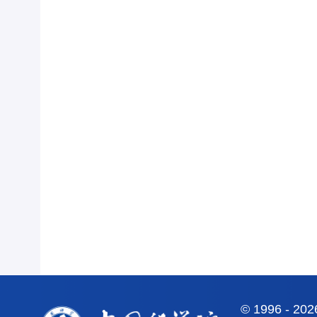
©
1996 -
20