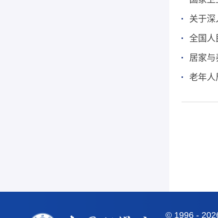
关于深
全国人
居家与
老年人
©
1996 -
20