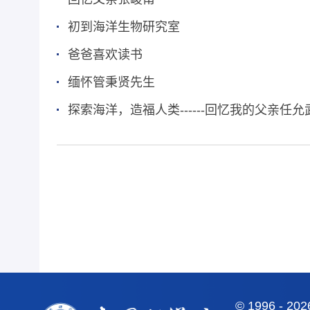
初到海洋生物研究室
爸爸喜欢读书
缅怀管秉贤先生
探索海洋，造福人类------回忆我的父亲任允
©
1996 -
20